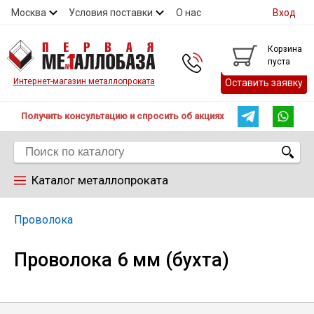
Москва
Условия поставки
О нас
Вход
Контакты
Скидки
Прайс
Контакты
Корзина
пуста
Интернет-магазин металлопроката
Оставить заявку
Получить консультацию и спросить об акциях
Каталог металлопроката
Арматура
Проволока
Проволока 6 мм (бухта)
Труба
Лист