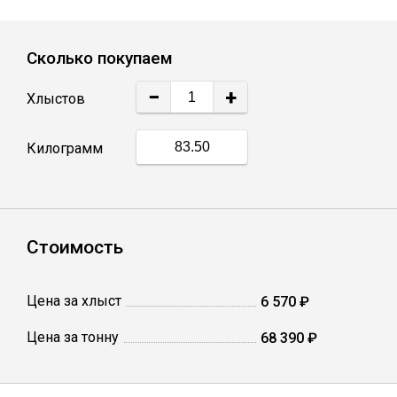
Уголок
Сколько покупаем
Балка
−
+
Хлыстов
Полоса
Килограмм
Квадрат стальной
Стоимость
Круг
Труба профильная
Цена за хлыст
6 570 ₽
Цена за тонну
68 390 ₽
Швеллер