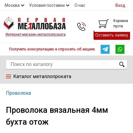
Москва
Условия поставки
О нас
Вход
Контакты
Скидки
Прайс
Контакты
Корзина
пуста
Интернет-магазин металлопроката
Оставить заявку
Получить консультацию и спросить об акциях
Каталог металлопроката
Арматура
Проволока
Проволока вязальная 4мм
Труба
бухта отож
Лист