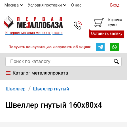
Москва
Условия поставки
О нас
Вход
Контакты
Скидки
Прайс
Контакты
Корзина
пуста
Интернет-магазин металлопроката
Оставить заявку
Получить консультацию и спросить об акциях
Каталог металлопроката
Арматура
Швеллер
Швеллер гнутый
Швеллер гнутый 160х80х4
Труба
Лист