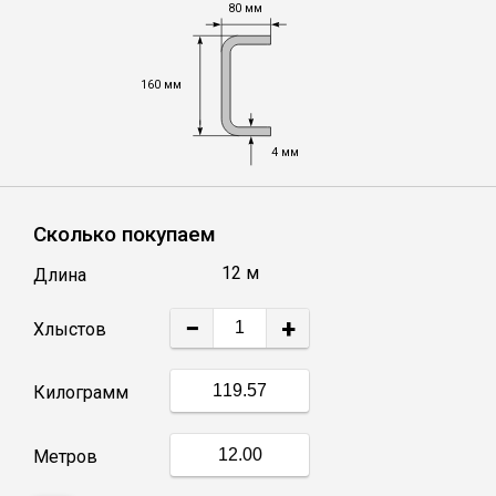
80 мм
Уголок
160 мм
Балка
4 мм
Полоса
Сколько покупаем
Квадрат стальной
12 м
Длина
Круг
−
+
Хлыстов
Труба профильная
Килограмм
Швеллер
Метров