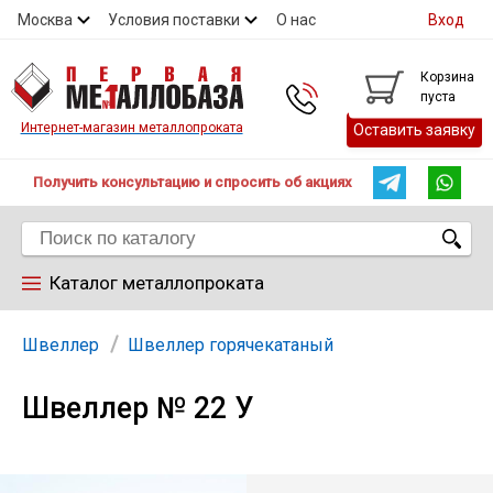
Москва
Условия поставки
О нас
Вход
Контакты
Скидки
Прайс
Контакты
Корзина
пуста
Интернет-магазин металлопроката
Оставить заявку
Получить консультацию и спросить об акциях
Каталог металлопроката
Арматура
Швеллер
Швеллер горячекатаный
Швеллер № 22 У
Труба
Лист