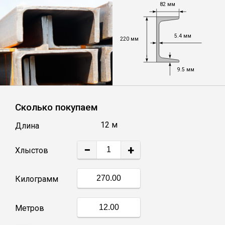
82 мм
Уголок
5.4 мм
220 мм
Балка
9.5 мм
Полоса
Сколько покупаем
Квадрат стальной
12 м
Длина
Круг
−
+
Хлыстов
Труба профильная
Килограмм
Швеллер
Метров