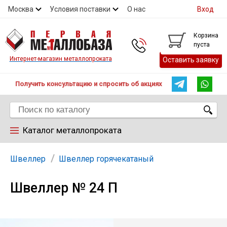
Москва
Условия поставки
О нас
Вход
Контакты
Скидки
Прайс
Контакты
Корзина
пуста
Интернет-магазин металлопроката
Оставить заявку
Получить консультацию и спросить об акциях
Каталог металлопроката
Арматура
Швеллер
Швеллер горячекатаный
Швеллер № 24 П
Труба
Лист