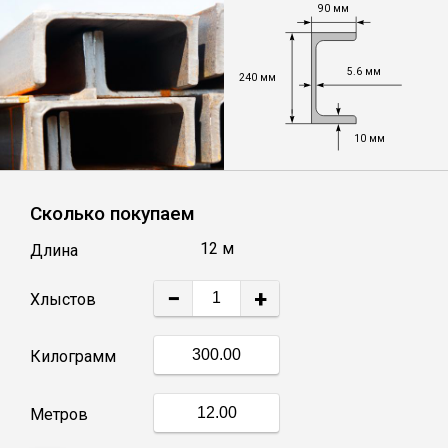
90 мм
Уголок
5.6 мм
240 мм
Балка
10 мм
Полоса
Сколько покупаем
Квадрат стальной
12 м
Длина
Круг
−
+
Хлыстов
Труба профильная
Килограмм
Швеллер
Метров