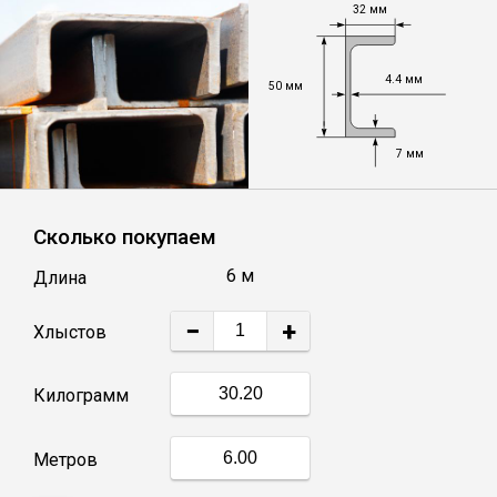
32 мм
Уголок
4.4 мм
50 мм
Балка
7 мм
Полоса
Сколько покупаем
Квадрат стальной
6 м
Длина
Круг
−
+
Хлыстов
Труба профильная
Килограмм
Швеллер
Метров