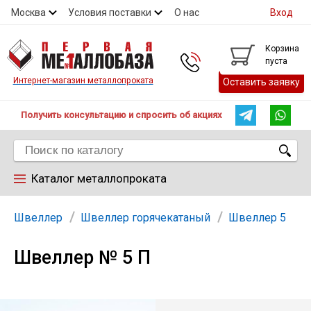
Москва
Условия поставки
О нас
Вход
Контакты
Скидки
Прайс
Контакты
Корзина
пуста
Интернет-магазин металлопроката
Оставить заявку
Получить консультацию и спросить об акциях
Каталог металлопроката
Арматура
Швеллер
Швеллер горячекатаный
Швеллер 5
Швеллер № 5 П
Труба
Лист