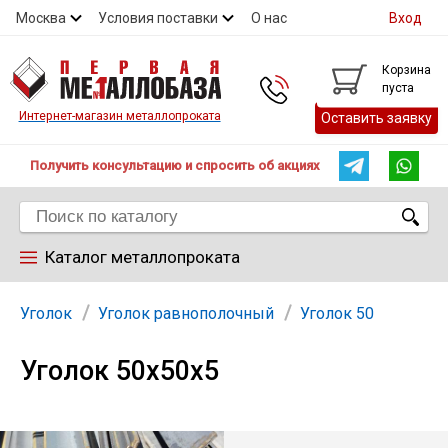
Москва
Условия поставки
О нас
Вход
Контакты
Скидки
Прайс
Контакты
Корзина
пуста
Интернет-магазин металлопроката
Оставить заявку
Получить консультацию и спросить об акциях
Каталог металлопроката
Арматура
Уголок
Уголок равнополочный
Уголок 50
Уголок 50х50х5
Труба
Лист