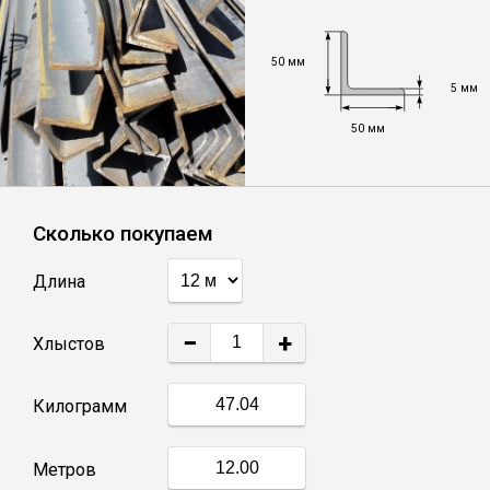
Уголок
50 мм
5 мм
Балка
50 мм
Полоса
Сколько покупаем
Квадрат стальной
Длина
Круг
−
+
Хлыстов
Труба профильная
Килограмм
Швеллер
Метров