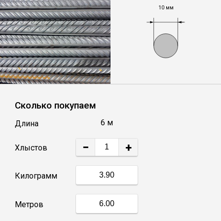
10 мм
Уголок
Балка
Полоса
Сколько покупаем
Квадрат стальной
6 м
Длина
Круг
−
+
Хлыстов
Труба профильная
Килограмм
Швеллер
Метров