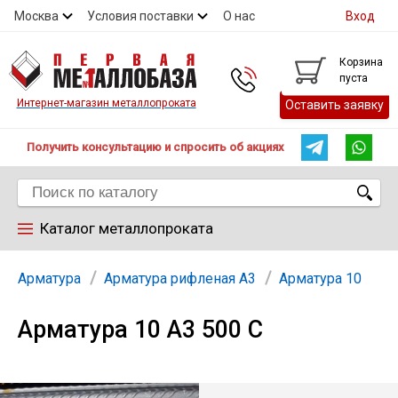
Москва
Условия поставки
О нас
Вход
Контакты
Скидки
Прайс
Контакты
Корзина
пуста
Интернет-магазин металлопроката
Оставить заявку
Получить консультацию и спросить об акциях
Каталог металлопроката
Арматура
Арматура
Арматура рифленая А3
Арматура 10
Арматура 10 А3 500 С
Труба
Лист