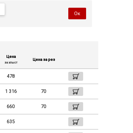
Ок
Цена
Цена за рез
за хлыст
478
1 316
70
660
70
635