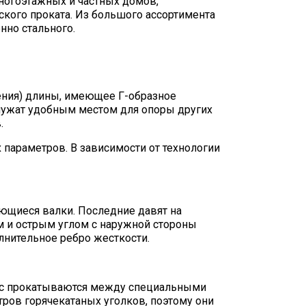
ногоэтажных и частных домов,
ского проката.
Из большого ассортимента
нно стального.
ения) длины, имеющее Г-образное
служат удобным местом для опоры других
.
х параметров.
В зависимости от технологии
ющиеся валки. Последние давят на
м и острым углом с наружной стороны
лнительное ребро жесткости.
лос прокатываются между специальными
ров горячекатаных уголков, поэтому они