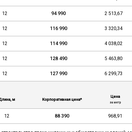
12
94 990
2 513,67
12
116 990
3 320,34
12
114 990
4 038,02
12
128 490
5 463,80
12
127 990
6 299,73
Цена
Длина, м
Корпоративная цена*
за метр
12
88 390
968,91