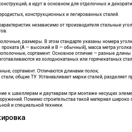
онструкций, а идут в основном для отделочных и декорати
еродистых, конструкционных и легированных сталей.
характеристик независимо от производителя стальные уго
ов:
олочные, размеры. В этом стандарте указаны номера уголк
 проката (А — высокий и В — обычный), масса метра уголк
ополочные, сортамент. Основное отличие — разные длины 
Изготавливаются из холоднокатаных или горячекатаных ста
ные, сортамент. Отличаются длинами полок;
 стали, общие ТУ. Устанавливает марки сталей, разделяет п
ение к швеллерам и двутаврам при монтаже несущих элем
оружений. Помимо строительства такой материал широко п
ьной и специальной техники.
кировка