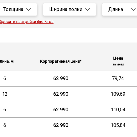
Толщина
Ширина полки
Длина
Все
Все
Все
бросить настройки фильтра
3
25
6
4
32
11,7
5
35
12
Цена
6
40
лина, м
Корпоративная цена*
за метр
7
45
6
62 990
79,74
8
50
9
63
12
62 990
109,69
10
70
6
62 990
110,04
12
75
6
62 990
105,84
14
80