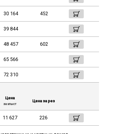
30 164
452
39 844
48 457
602
65 566
72 310
Цена
Цена за рез
за хлыст
11 627
226