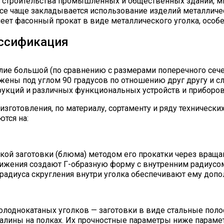
х строительства промышленных и общественных зданий, м
все чаще закладывается использование изделий металличе
ет фасонный прокат в виде металлического уголка, особе
ассификация
елие большой (по сравнению с размерами поперечного сеч
ожены под углом 90 градусов по отношению друг другу и 
укций и различных функциональных устройств и приборов
изготовления, по материалу, сортаменту и ряду технически
тся на:
кой заготовки (блюма) методом его прокатки через враща
вижения создают Г-образную форму с внутренним радиусо
и радиуса скругления внутри уголка обеспечивают ему допо
холоднокатаных уголков — заготовки в виде стальные по
алины на полках. Их прочностные параметры ниже парамет