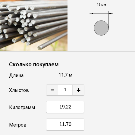
16 мм
Уголок
Балка
Полоса
Сколько покупаем
Квадрат стальной
11,7 м
Длина
Круг
−
+
Хлыстов
Труба профильная
Килограмм
Швеллер
Метров