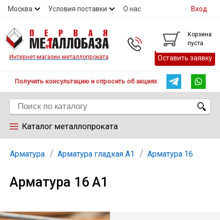
Москва
Условия поставки
О нас
Вход
Контакты
Скидки
Прайс
Контакты
Корзина
пуста
Интернет-магазин металлопроката
Оставить заявку
Получить консультацию и спросить об акциях
Каталог металлопроката
Арматура
Арматура
Арматура гладкая А1
Арматура 16
Арматура 16 А1
Труба
Лист