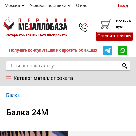
Москва
Условия поставки
О нас
Вход
Контакты
Скидки
Прайс
Контакты
Корзина
пуста
Интернет-магазин металлопроката
Оставить заявку
Получить консультацию и спросить об акциях
Каталог металлопроката
Арматура
Балка
Балка 24М
Труба
Лист