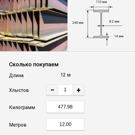
110 мм
Уголок
8.2 мм
240 мм
Балка
14 мм
Полоса
Сколько покупаем
Квадрат стальной
12 м
Длина
Круг
−
+
Хлыстов
Труба профильная
Килограмм
Швеллер
Метров