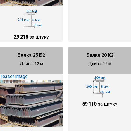
124 мм
248 мм
5 мм
8 мм
29 218
за штуку
Балка 25 Б2
Балка 20 К2
Длина: 12 м
Длина: 12 м
Teaser image
200 мм
200 мм
8 мм
12 мм
59 110
за штуку