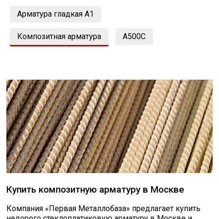
Арматура гладкая А1
Уголок
Композитная арматура
А500С
Балка
Полоса
Сбросить настройки фильтра
Квадрат стальной
Ок
Круг
Труба профильная
Купить композитную арматуру в Москве
Швеллер
Компания «Первая Металлобаза» предлагает купить
недорого стеклоплатиковую арматуру в Москве и