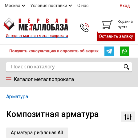
Москва
Условия поставки
О нас
Вход
Контакты
Скидки
Прайс
Контакты
Корзина
пуста
Интернет-магазин металлопроката
Оставить заявку
Получить консультацию и спросить об акциях
Каталог металлопроката
Арматура
Арматура
Композитная арматура
Труба
Лист
Арматура рифленая А3