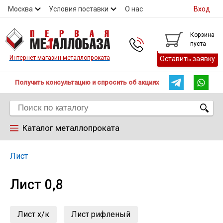
Москва
Условия поставки
О нас
Вход
Контакты
Скидки
Прайс
Контакты
Корзина
пуста
Интернет-магазин металлопроката
Оставить заявку
Получить консультацию и спросить об акциях
Каталог металлопроката
Арматура
Лист
Лист 0,8
Труба
Лист
Лист х/к
Лист рифленый