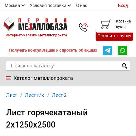
Москва
Условия поставки
О нас
Вход
Контакты
Скидки
Прайс
Контакты
Корзина
пуста
Интернет-магазин металлопроката
Оставить заявку
Получить консультацию и спросить об акциях
Каталог металлопроката
Арматура
Лист
Лист г/к
Лист 2
Лист горячекатаный
Труба
2х1250х2500
Лист