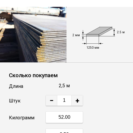
Уголок
Балка
2.5 м
2 мм
Полоса
1250 мм
Квадрат стальной
Сколько покупаем
Круг
2,5 м
Длина
−
+
Труба профильная
Штук
Килограмм
Швеллер