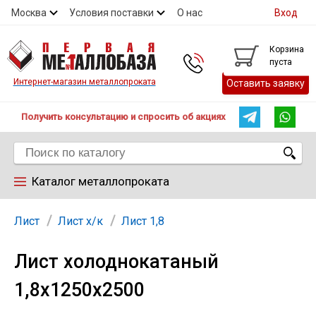
Москва
Условия поставки
О нас
Вход
Контакты
Скидки
Прайс
Контакты
Корзина
пуста
Интернет-магазин металлопроката
Оставить заявку
Получить консультацию и спросить об акциях
Каталог металлопроката
Арматура
Лист
Лист х/к
Лист 1,8
Лист холоднокатаный
Труба
1,8х1250х2500
Лист