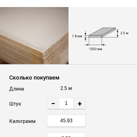
Уголок
Балка
2.5 м
1.8 мм
Полоса
1250 мм
Квадрат стальной
Сколько покупаем
Круг
2.5 м
Длина
−
+
Труба профильная
Штук
Килограмм
Швеллер