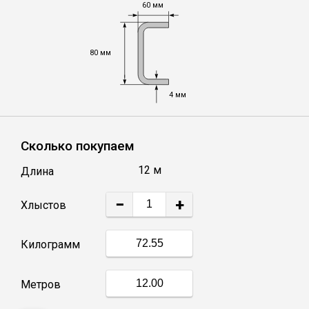
60 мм
Уголок
80 мм
Балка
4 мм
Полоса
Сколько покупаем
Квадрат стальной
12 м
Длина
Круг
−
+
Хлыстов
Труба профильная
Килограмм
Швеллер
Метров