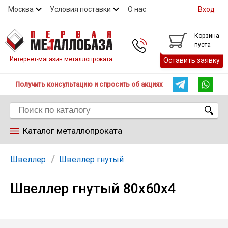
Москва
Условия поставки
О нас
Вход
Контакты
Скидки
Прайс
Контакты
Корзина
пуста
Интернет-магазин металлопроката
Оставить заявку
Получить консультацию и спросить об акциях
Каталог металлопроката
Арматура
Швеллер
Швеллер гнутый
Швеллер гнутый 80х60х4
Труба
Лист