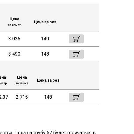
Цена
Цена за рез
за хлыст
3 025
140
3 490
148
ена
Цена
Цена за рез
метр
за хлыст
2,37
2 715
148
тва. Цена на трубу 57 будет отличаться в