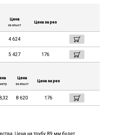
Цена
Цена за рез
за хлыст
4 624
5 427
176
ена
Цена
Цена за рез
метр
за хлыст
8,32
8 620
176
ства. Цена на трубу 89 мм будет