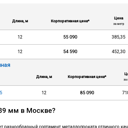
Цена
Длина, м
Корпоративная цена*
за метр
12
55 090
385,35
12
54 590
452,30
нная
Ц
Длина, м
Корпоративная цена*
за 
5
12
85 090
71
 89 мм в Москве?
 разнообразный сортамент металлопроката отличного каче