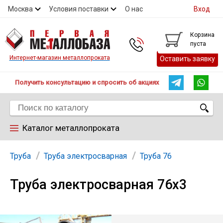
Москва
Условия поставки
О нас
Вход
Контакты
Скидки
Прайс
Контакты
Корзина
пуста
Интернет-магазин металлопроката
Оставить заявку
Получить консультацию и спросить об акциях
Каталог металлопроката
Арматура
Труба
Труба электросварная
Труба 76
Труба электросварная 76х3
Труба
Лист