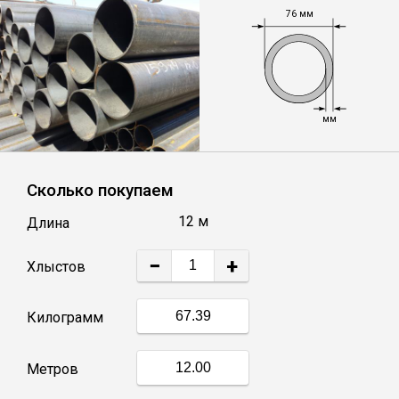
76 мм
Уголок
Балка
мм
Полоса
Сколько покупаем
Квадрат стальной
12 м
Длина
Круг
−
+
Хлыстов
Труба профильная
Килограмм
Швеллер
Метров