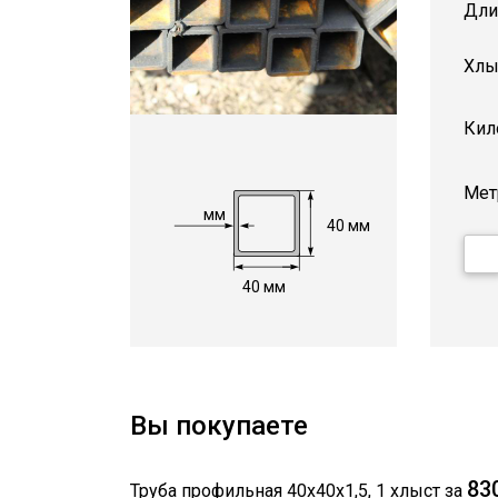
Дли
Хлы
Кил
Мет
мм
40 мм
40 мм
Вы покупаете
83
Труба профильная 40х40х1,5
,
1
хлыст
за