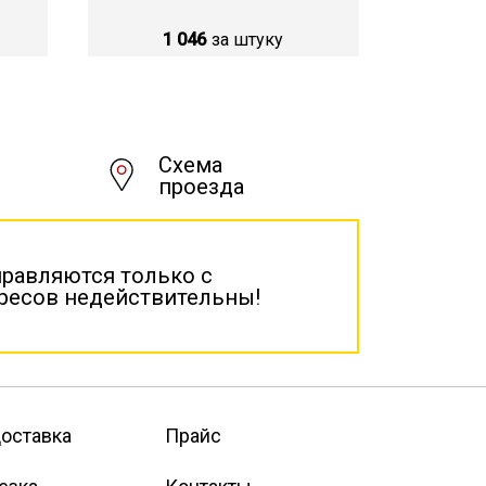
1 046
за штуку
Схема
проезда
правляются только с
дресов недействительны!
оставка
Прайс