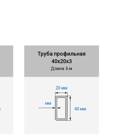
Труба профильная
40х20х3
Длина: 6 м
20 мм
мм
м
40 мм