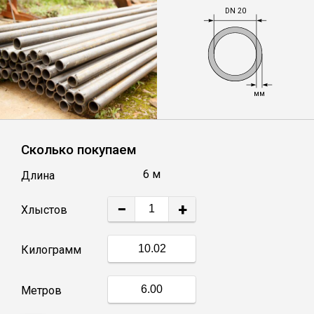
DN 20
Уголок
Балка
мм
Полоса
Сколько покупаем
Квадрат стальной
6 м
Длина
Круг
−
+
Хлыстов
Труба профильная
Килограмм
Швеллер
Метров