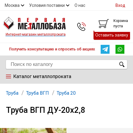
Москва
Условия поставки
О нас
Вход
Контакты
Скидки
Прайс
Контакты
Корзина
пуста
Интернет-магазин металлопроката
Оставить заявку
Получить консультацию и спросить об акциях
Каталог металлопроката
Арматура
Труба
Труба ВГП
Труба 20
Труба ВГП ДУ-20х2,8
Труба
Лист