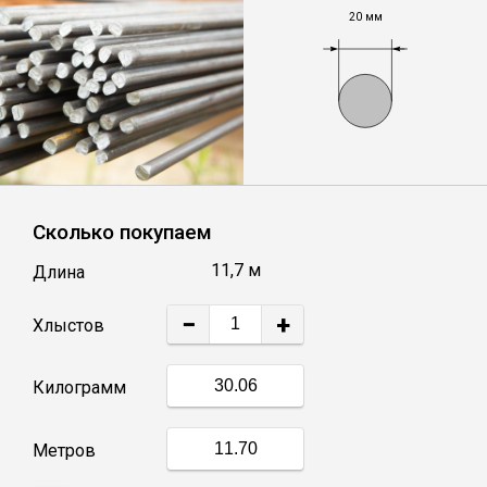
20 мм
Уголок
Балка
Полоса
Сколько покупаем
Квадрат стальной
11,7 м
Длина
Круг
−
+
Хлыстов
Труба профильная
Килограмм
Швеллер
Метров