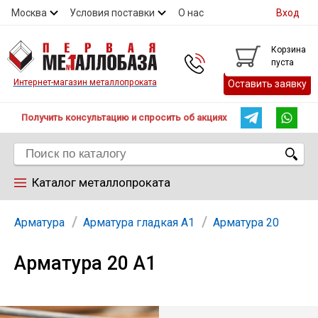
Москва
Условия поставки
О нас
Вход
Контакты
Скидки
Прайс
Контакты
Корзина
пуста
Интернет-магазин металлопроката
Оставить заявку
Получить консультацию и спросить об акциях
Каталог металлопроката
Арматура
Арматура
Арматура гладкая А1
Арматура 20
Арматура 20 А1
Труба
Лист