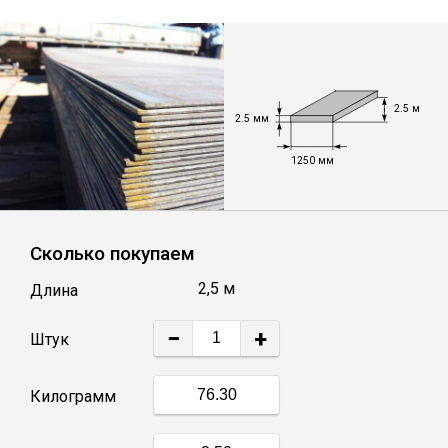
Уголок
Балка
2.5 м
2.5 мм
Полоса
1250 мм
Квадрат стальной
Сколько покупаем
Круг
2,5 м
Длина
−
+
Труба профильная
Штук
Килограмм
Швеллер