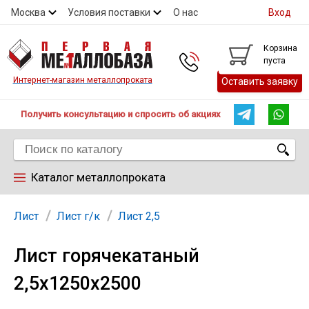
Москва
Условия поставки
О нас
Вход
Контакты
Скидки
Прайс
Контакты
Корзина
пуста
Интернет-магазин металлопроката
Оставить заявку
Получить консультацию и спросить об акциях
Каталог металлопроката
Арматура
Лист
Лист г/к
Лист 2,5
Лист горячекатаный
Труба
2,5х1250х2500
Лист