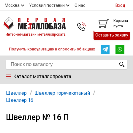
Москва
Условия поставки
О нас
Вход
Контакты
Скидки
Прайс
Контакты
Корзина
пуста
Интернет-магазин металлопроката
Оставить заявку
Получить консультацию и спросить об акциях
Каталог металлопроката
Арматура
Швеллер
Швеллер горячекатаный
Швеллер 16
Труба
Швеллер № 16 П
Лист