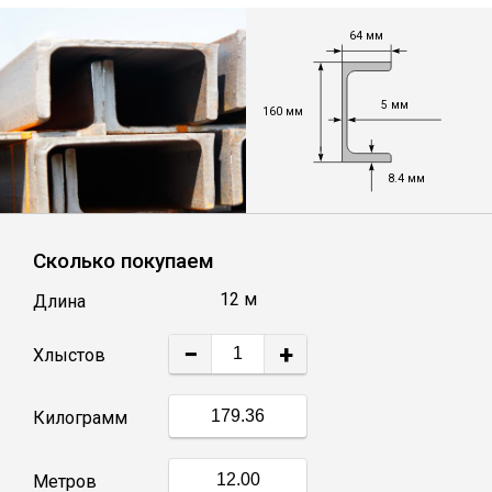
64 мм
Уголок
5 мм
Балка
160 мм
Полоса
8.4 мм
Квадрат стальной
Сколько покупаем
12 м
Длина
Круг
−
+
Хлыстов
Труба профильная
Килограмм
Швеллер
Метров