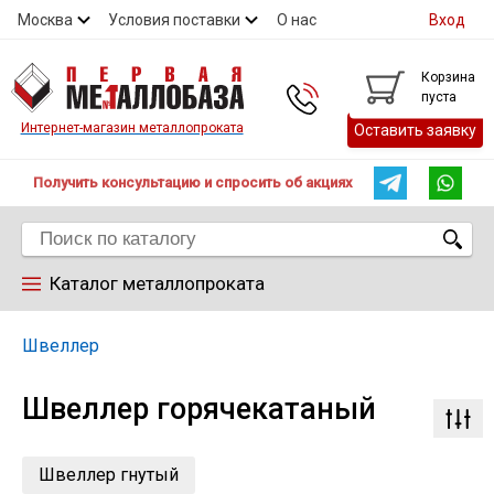
Москва
Условия поставки
О нас
Вход
Контакты
Скидки
Прайс
Контакты
Корзина
пуста
Интернет-магазин металлопроката
Оставить заявку
Получить консультацию и спросить об акциях
Каталог металлопроката
Арматура
Швеллер
Швеллер горячекатаный
Труба
Лист
Швеллер гнутый