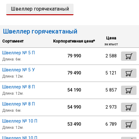
Швеллер горячекатаный
Уголок
Швеллер горячекатаный
Балка
Цена
Сортамент
Корпоративная цена*
за хлыст
Полоса
Швеллер № 5 П
79 990
2 588
Длина: 6м.
Квадрат стальной
Швеллер № 5 У
79 490
5 121
Длина: 12м.
Сбросить настройки фильтра
Круг
Швеллер № 8 П
54 190
5 857
Длина: 12м.
Ок
Швеллер № 8 П
Труба профильная
54 990
2 973
Длина: 6м.
Швеллер № 10 П
Швеллер
53 490
6 789
Длина: 12м.
Швеллер № 10 П