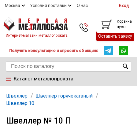
Москва
Условия поставки
О нас
Вход
Контакты
Скидки
Прайс
Контакты
Корзина
пуста
Интернет-магазин металлопроката
Оставить заявку
Получить консультацию и спросить об акциях
Каталог металлопроката
Арматура
Швеллер
Швеллер горячекатаный
Швеллер 10
Труба
Швеллер № 10 П
Лист