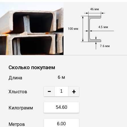
46 мм
Уголок
4.5 мм
Балка
100 мм
Полоса
7.6 мм
Квадрат стальной
Сколько покупаем
6 м
Длина
Круг
−
+
Хлыстов
Труба профильная
Килограмм
Швеллер
Метров