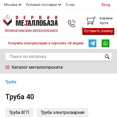
Москва
Условия поставки
О нас
Вход
Контакты
Скидки
Прайс
Контакты
Корзина
пуста
Интернет-магазин металлопроката
Оставить заявку
Получить консультацию и спросить об акциях
Каталог металлопроката
Арматура
Труба
Труба 40
Труба
Лист
Труба ВГП
Труба электросварная