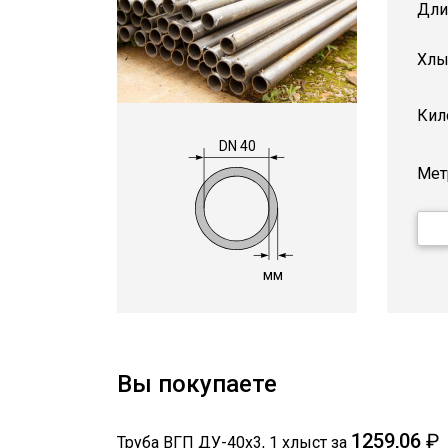
Дли
Хлы
Кил
DN 40
Мет
мм
Вы покупаете
1259,06
₽
Труба ВГП ДУ-40х3
,
1
хлыст
за