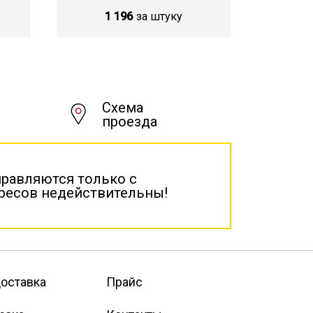
1 196
за штуку
Схема
проезда
правляются только с
дресов недействительны!
оставка
Прайс