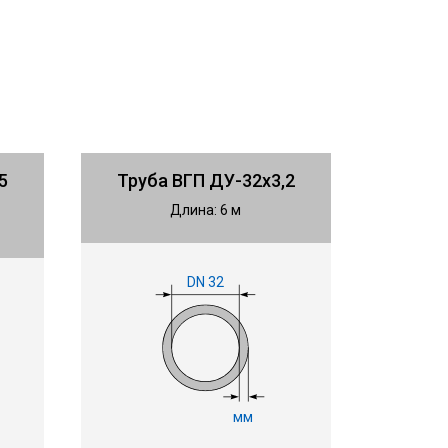
5
Труба ВГП ДУ-32х3,2
Длина: 6 м
DN 32
мм