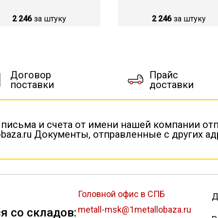
2 246
за штуку
2 246
за штуку
Договор
Прайс
поставки
доставки
 письма и счета от имени нашей компании от
baza.ru Документы, отправленные с других а
Головной офис в СПБ
Д
metall-msk@1metallobaza.ru
я со складов: