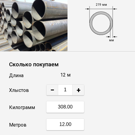
219 мм
Уголок
Балка
мм
Полоса
Сколько покупаем
Квадрат стальной
12 м
Длина
Круг
−
+
Хлыстов
Труба профильная
Килограмм
Швеллер
Метров