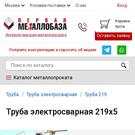
Москва
Условия поставки
О нас
Вход
Контакты
Скидки
Прайс
Контакты
Корзина
пуста
Интернет-магазин металлопроката
Оставить заявку
Получить консультацию и спросить об акциях
Каталог металлопроката
Арматура
Труба
Труба электросварная
Труба 219
Труба электросварная 219х5
Труба
Лист