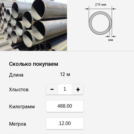
219 мм
Уголок
Балка
мм
Полоса
Сколько покупаем
Квадрат стальной
12 м
Длина
Круг
−
+
Хлыстов
Труба профильная
Килограмм
Швеллер
Метров