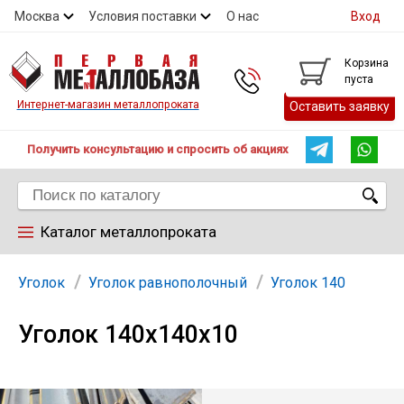
Москва
Условия поставки
О нас
Вход
Контакты
Скидки
Прайс
Контакты
Корзина
пуста
Интернет-магазин металлопроката
Оставить заявку
Получить консультацию и спросить об акциях
Каталог металлопроката
Арматура
Уголок
Уголок равнополочный
Уголок 140
Уголок 140х140х10
Труба
Лист