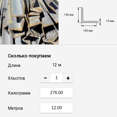
Уголок
140 мм
10 мм
Балка
140 мм
Полоса
Сколько покупаем
Квадрат стальной
12 м
Длина
Круг
−
+
Хлыстов
Труба профильная
Килограмм
Швеллер
Метров