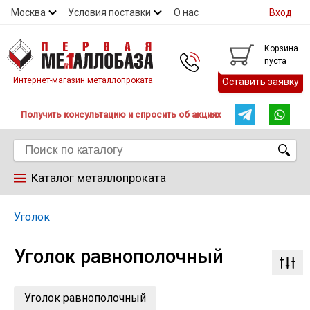
Москва
Условия поставки
О нас
Вход
Контакты
Скидки
Прайс
Контакты
Корзина
пуста
Интернет-магазин металлопроката
Оставить заявку
Получить консультацию и спросить об акциях
Каталог металлопроката
Арматура
Уголок
Уголок равнополочный
Труба
Лист
Уголок равнополочный