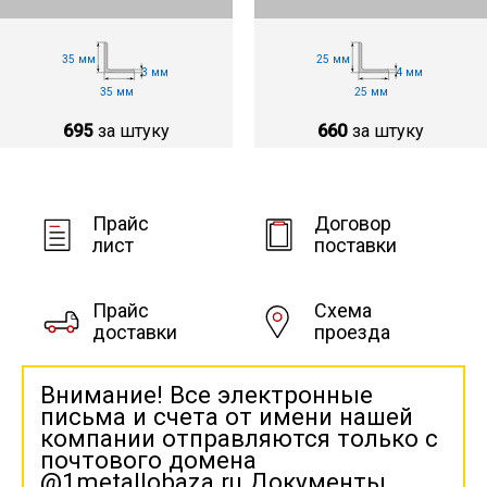
35 мм
25 мм
3 мм
4 мм
35 мм
25 мм
695
за штуку
660
за штуку
Прайс
Договор
лист
поставки
Прайс
Схема
доставки
проезда
Внимание! Все электронные
письма и счета от имени нашей
компании отправляются только с
почтового домена
@1metallobaza.ru Документы,