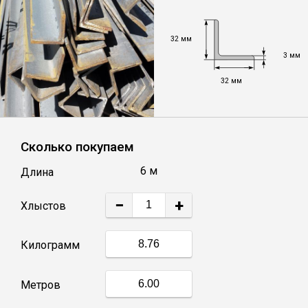
Уголок
32 мм
3 мм
Балка
32 мм
Полоса
Сколько покупаем
Квадрат стальной
6 м
Длина
Круг
−
+
Хлыстов
Труба профильная
Килограмм
Швеллер
Метров