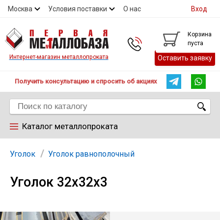
Москва
Условия поставки
О нас
Вход
Контакты
Скидки
Прайс
Контакты
Корзина
пуста
Интернет-магазин металлопроката
Оставить заявку
Получить консультацию и спросить об акциях
Каталог металлопроката
Арматура
Уголок
Уголок равнополочный
Уголок 32х32х3
Труба
Лист