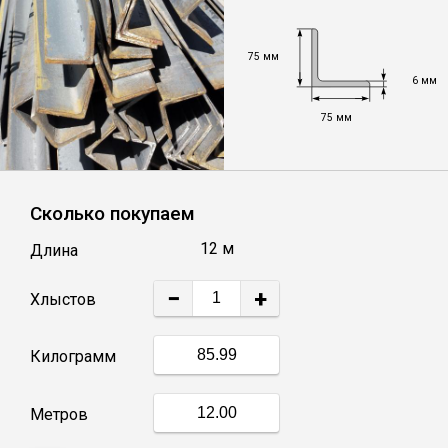
Уголок
75 мм
6 мм
Балка
75 мм
Полоса
Сколько покупаем
Квадрат стальной
12 м
Длина
Круг
−
+
Хлыстов
Труба профильная
Килограмм
Швеллер
Метров