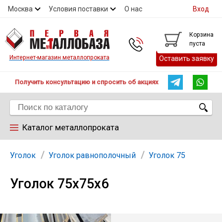
Москва
Условия поставки
О нас
Вход
Контакты
Скидки
Прайс
Контакты
Корзина
пуста
Интернет-магазин металлопроката
Оставить заявку
Получить консультацию и спросить об акциях
Каталог металлопроката
Арматура
Уголок
Уголок равнополочный
Уголок 75
Уголок 75х75х6
Труба
Лист