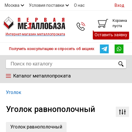
Москва
Условия поставки
О нас
Вход
Контакты
Скидки
Прайс
Контакты
Корзина
пуста
Интернет-магазин металлопроката
Оставить заявку
Получить консультацию и спросить об акциях
Каталог металлопроката
Арматура
Уголок
Уголок равнополочный
Труба
Лист
Уголок равнополочный