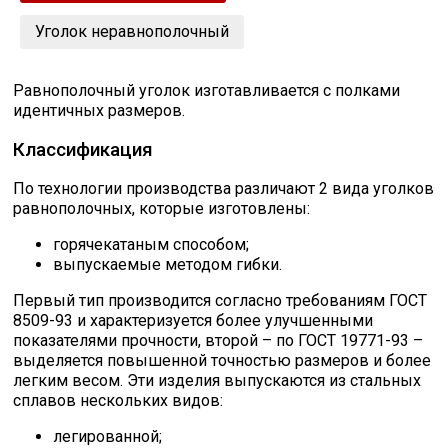
Уголок неравнополочный
Уголок
Равнополочный уголок изготавливается с полками
Балка
идентичных размеров.
Классификация
Полоса
По технологии производства различают 2 вида уголков
равнополочных, которые изготовлены:
Квадрат стальной
горячекатаным способом;
Сбросить настройки фильтра
выпускаемые методом гибки.
Круг
Первый тип производится согласно требованиям ГОСТ
Ок
8509-93 и характеризуется более улучшенными
Труба профильная
показателями прочности, второй – по ГОСТ 19771-93 –
выделяется повышенной точностью размеров и более
легким весом. Эти изделия выпускаются из стальных
Швеллер
сплавов нескольких видов:
легированной;