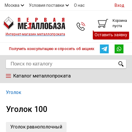
Москва
Условия поставки
О нас
Вход
Контакты
Скидки
Прайс
Контакты
Корзина
пуста
Интернет-магазин металлопроката
Оставить заявку
Получить консультацию и спросить об акциях
Каталог металлопроката
Арматура
Уголок
Уголок 100
Труба
Лист
Уголок равнополочный