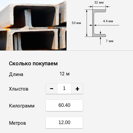
32 мм
Уголок
4.4 мм
50 мм
Балка
7 мм
Полоса
Сколько покупаем
Квадрат стальной
12 м
Длина
Круг
−
+
Хлыстов
Труба профильная
Килограмм
Швеллер
Метров