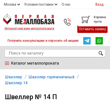
Москва
Условия поставки
О нас
Вход
Контакты
Скидки
Прайс
Контакты
Корзина
пуста
Интернет-магазин металлопроката
Оставить заявку
Получить консультацию и спросить об акциях
Каталог металлопроката
Арматура
Швеллер
Швеллер горячекатаный
Швеллер 14
Труба
Швеллер № 14 П
Лист