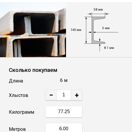
58 мм
Уголок
5 мм
Балка
140 мм
Полоса
8.1 мм
Квадрат стальной
Сколько покупаем
6 м
Длина
Круг
−
+
Хлыстов
Труба профильная
Килограмм
Швеллер
Метров