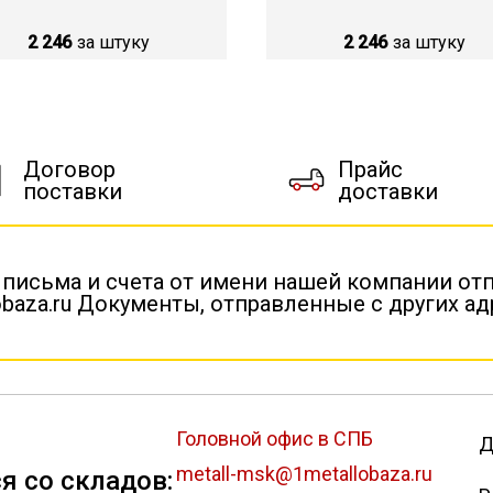
2 246
за штуку
2 246
за штуку
Договор
Прайс
поставки
доставки
 письма и счета от имени нашей компании от
baza.ru Документы, отправленные с других а
Головной офис в СПБ
Д
metall-msk@1metallobaza.ru
я со складов: