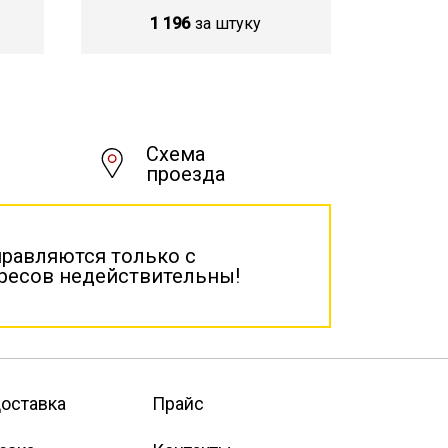
1 196
за штуку
Схема
проезда
правляются только с
дресов недействительны!
оставка
Прайс