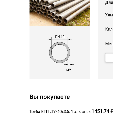
Дли
Хлы
Кил
DN 40
Мет
мм
Вы покупаете
1451,74
Труба ВГП ДУ-40х3,5
,
1
хлыст
за