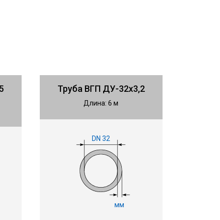
5
Труба ВГП ДУ-32х3,2
Длина: 6 м
DN 32
мм