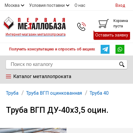
Москва
Условия поставки
О нас
Вход
Контакты
Скидки
Прайс
Контакты
Корзина
пуста
Интернет-магазин металлопроката
Оставить заявку
Получить консультацию и спросить об акциях
Каталог металлопроката
Арматура
Труба
Труба ВГП оцинкованная
Труба 40
Труба ВГП ДУ-40х3,5 оцин.
Труба
Лист