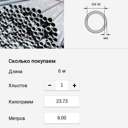
DN 40
Уголок
Балка
мм
Полоса
Сколько покупаем
Квадрат стальной
6 м
Длина
Круг
−
+
Хлыстов
Труба профильная
Килограмм
Швеллер
Метров