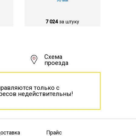
90 мм
7 024
за штуку
Схема
проезда
правляются только с
дресов недействительны!
оставка
Прайс