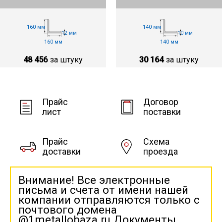
160 мм
140 мм
12 мм
10 мм
160 мм
140 мм
48 456
за штуку
30 164
за штуку
Прайс
Договор
лист
поставки
Прайс
Схема
доставки
проезда
Внимание! Все электронные
письма и счета от имени нашей
компании отправляются только с
почтового домена
@1metallobaza.ru Документы,