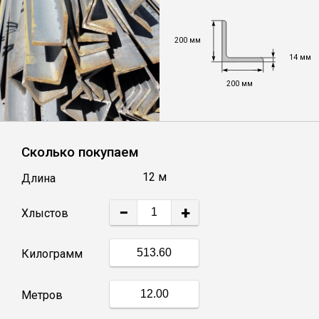
Уголок
200 мм
14 мм
Балка
200 мм
Полоса
Сколько покупаем
Квадрат стальной
12 м
Длина
Круг
−
+
Хлыстов
Труба профильная
Килограмм
Швеллер
Метров