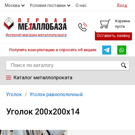
Москва
Условия поставки
О нас
Вход
Контакты
Скидки
Прайс
Контакты
Корзина
пуста
Интернет-магазин металлопроката
Оставить заявку
Получить консультацию и спросить об акциях
Каталог металлопроката
Арматура
Уголок
Уголок равнополочный
Уголок 200х200х14
Труба
Лист